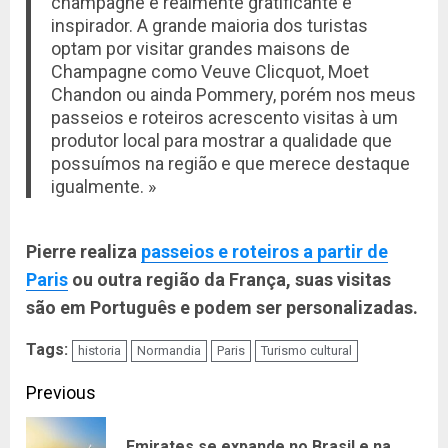
champagne é realmente gratificante e
inspirador. A grande maioria dos turistas
optam por visitar grandes maisons de
Champagne como Veuve Clicquot, Moet
Chandon ou ainda Pommery, porém nos meus
passeios e roteiros acrescento visitas à um
produtor local para mostrar a qualidade que
possuímos na região e que merece destaque
igualmente. »
Pierre realiza
passeios e roteiros a partir de
Paris
ou outra região da França, suas visitas
são em Português e podem ser personalizadas.
Tags:
historia
Normandia
Paris
Turismo cultural
Continue
Previous
Reading
Emirates se expande no Brasil e na