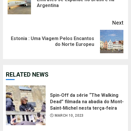
Pre
Argentina
pos
Next
Estonia : Uma Viagem Pelos Encantos
Next
do Norte Europeu
post:
RELATED NEWS
Spin-Off da série “The Walking
Dead” filmada na abadia do Mont-
Saint-Michel nesta terça-feira
MARCH 10, 2023