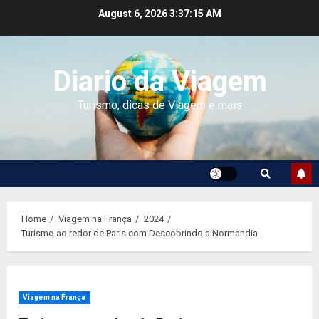
Skip
August 6, 2026
3:37:16 AM
to
content
Diario da Viagem
Turismo, dicas de Viagem e mais
Home
Viagem na França
2024
Turismo ao redor de Paris com Descobrindo a Normandia
Viagem na França