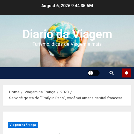
Skip
August 6, 2026
9:44:36 AM
to
content
Diario da Viagem
Turismo, dicas de Viagem e mais
Home
Viagem na França
2023
Se você gosta de “Emily in Paris”, você vai amar a capital francesa
Viagem na França