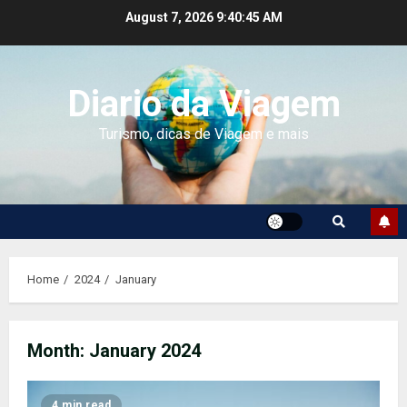
Skip
August 7, 2026
9:40:45 AM
to
content
Diario da Viagem
Turismo, dicas de Viagem e mais
Home
2024
January
Month:
January 2024
4 min read