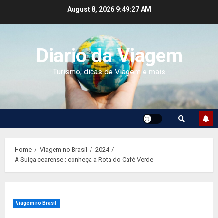
Skip
August 8, 2026
9:49:28 AM
to
content
Diario da Viagem
Turismo, dicas de Viagem e mais
Home
Viagem no Brasil
2024
A Suíça cearense : conheça a Rota do Café Verde
Viagem no Brasil