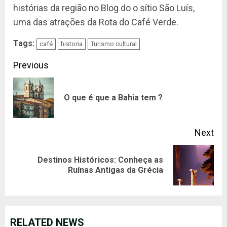
histórias da região no Blog do o sítio São Luís,
uma das atrações da Rota do Café Verde.
Tags:
café
historia
Turismo cultural
Continue
Previous
Reading
Pre
O que é que a Bahia tem ?
pos
Next
Destinos Históricos: Conheça as
Next
Ruínas Antigas da Grécia
post:
RELATED NEWS