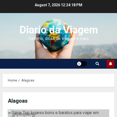
Skip
August 7, 2026
12:24:18 PM
to
content
Diario da Viagem
Turismo, dicas de Viagem e mais
Home
Alagoas
Alagoas
4 min read